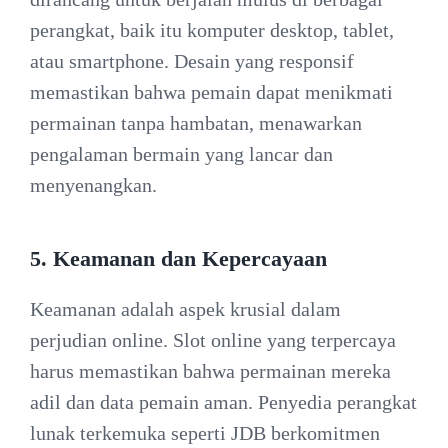
perangkat, baik itu komputer desktop, tablet,
atau smartphone. Desain yang responsif
memastikan bahwa pemain dapat menikmati
permainan tanpa hambatan, menawarkan
pengalaman bermain yang lancar dan
menyenangkan.
5. Keamanan dan Kepercayaan
Keamanan adalah aspek krusial dalam
perjudian online. Slot online yang terpercaya
harus memastikan bahwa permainan mereka
adil dan data pemain aman. Penyedia perangkat
lunak terkemuka seperti JDB berkomitmen