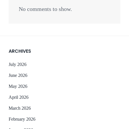
No comments to show.
ARCHIVES
July 2026
June 2026
May 2026
April 2026
March 2026
February 2026