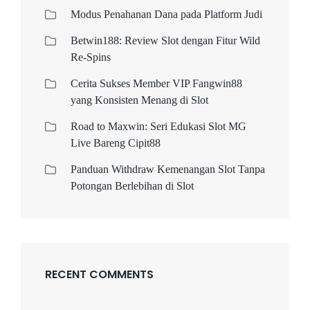
Modus Penahanan Dana pada Platform Judi
Betwin188: Review Slot dengan Fitur Wild
Re-Spins
Cerita Sukses Member VIP Fangwin88
yang Konsisten Menang di Slot
Road to Maxwin: Seri Edukasi Slot MG
Live Bareng Cipit88
Panduan Withdraw Kemenangan Slot Tanpa
Potongan Berlebihan di Slot
RECENT COMMENTS