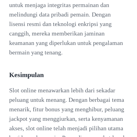
untuk menjaga integritas permainan dan
melindungi data pribadi pemain. Dengan
lisensi resmi dan teknologi enkripsi yang
canggih, mereka memberikan jaminan
keamanan yang diperlukan untuk pengalaman
bermain yang tenang.
Kesimpulan
Slot online menawarkan lebih dari sekadar
peluang untuk menang. Dengan berbagai tema
menarik, fitur bonus yang menghibur, peluang
jackpot yang menggiurkan, serta kenyamanan
akses, slot online telah menjadi pilihan utama