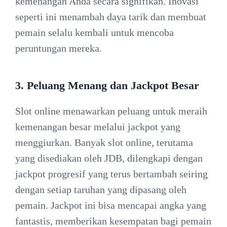
kemenangan Anda secara signifikan. Inovasi
seperti ini menambah daya tarik dan membuat
pemain selalu kembali untuk mencoba
peruntungan mereka.
3. Peluang Menang dan Jackpot Besar
Slot online menawarkan peluang untuk meraih
kemenangan besar melalui jackpot yang
menggiurkan. Banyak slot online, terutama
yang disediakan oleh JDB, dilengkapi dengan
jackpot progresif yang terus bertambah seiring
dengan setiap taruhan yang dipasang oleh
pemain. Jackpot ini bisa mencapai angka yang
fantastis, memberikan kesempatan bagi pemain