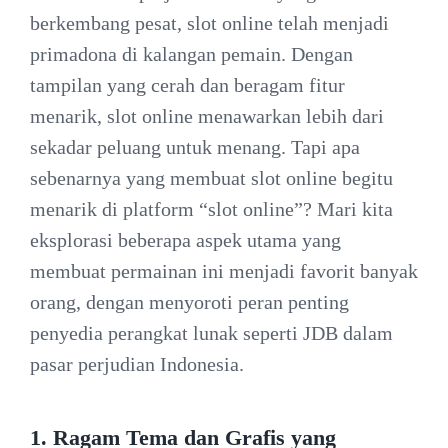
berkembang pesat, slot online telah menjadi
primadona di kalangan pemain. Dengan
tampilan yang cerah dan beragam fitur
menarik, slot online menawarkan lebih dari
sekadar peluang untuk menang. Tapi apa
sebenarnya yang membuat slot online begitu
menarik di platform “slot online”? Mari kita
eksplorasi beberapa aspek utama yang
membuat permainan ini menjadi favorit banyak
orang, dengan menyoroti peran penting
penyedia perangkat lunak seperti JDB dalam
pasar perjudian Indonesia.
1. Ragam Tema dan Grafis yang