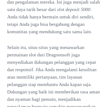
dan pengalaman mereka. Ini juga menjadi salah
satu daya tarik besar dari
slot deposit 5000
.
Anda tidak hanya bermain untuk diri sendiri,
tetapi Anda juga bisa bergabung dengan
komunitas yang mendukung satu sama lain.
Selain itu, situs-situs yang menawarkan
permainan slot dari Dragoonsoft juga
menyediakan dukungan pelanggan yang cepat
dan responsif. Jika Anda mengalami kesulitan
atau memiliki pertanyaan, tim layanan
pelanggan siap membantu Anda kapan saja.
Dukungan yang baik ini memberikan rasa aman
dan nyaman bagi pemain, menjadikan
pengalaman bermain semakin menyenangkan.