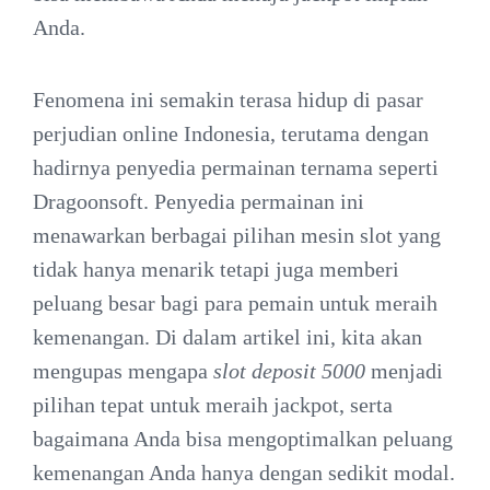
Anda.
Fenomena ini semakin terasa hidup di pasar
perjudian online Indonesia, terutama dengan
hadirnya penyedia permainan ternama seperti
Dragoonsoft. Penyedia permainan ini
menawarkan berbagai pilihan mesin slot yang
tidak hanya menarik tetapi juga memberi
peluang besar bagi para pemain untuk meraih
kemenangan. Di dalam artikel ini, kita akan
mengupas mengapa
slot deposit 5000
menjadi
pilihan tepat untuk meraih jackpot, serta
bagaimana Anda bisa mengoptimalkan peluang
kemenangan Anda hanya dengan sedikit modal.