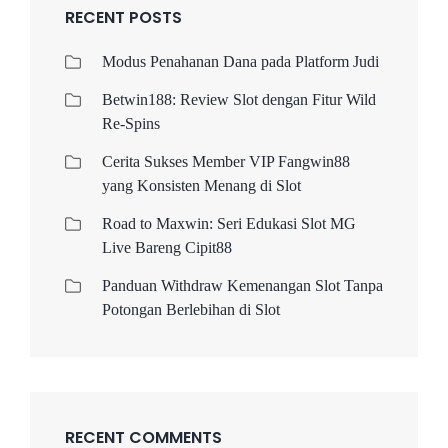
RECENT POSTS
Modus Penahanan Dana pada Platform Judi
Betwin188: Review Slot dengan Fitur Wild
Re-Spins
Cerita Sukses Member VIP Fangwin88
yang Konsisten Menang di Slot
Road to Maxwin: Seri Edukasi Slot MG
Live Bareng Cipit88
Panduan Withdraw Kemenangan Slot Tanpa
Potongan Berlebihan di Slot
RECENT COMMENTS