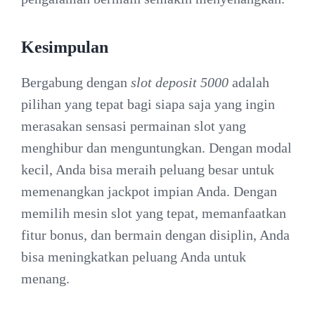
Kesimpulan
Bergabung dengan
slot deposit 5000
adalah
pilihan yang tepat bagi siapa saja yang ingin
merasakan sensasi permainan slot yang
menghibur dan menguntungkan. Dengan modal
kecil, Anda bisa meraih peluang besar untuk
memenangkan jackpot impian Anda. Dengan
memilih mesin slot yang tepat, memanfaatkan
fitur bonus, dan bermain dengan disiplin, Anda
bisa meningkatkan peluang Anda untuk
menang.