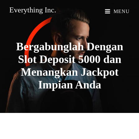
Everything Inc.
MENU
Bergabunglah Dengan
Slot Deposit 5000 dan
Menangkan Jackpot
Impian
Anda