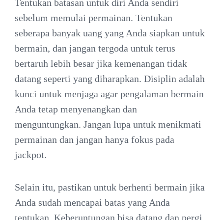
Tentukan batasan untuk diri Anda sendiri
sebelum memulai permainan. Tentukan
seberapa banyak uang yang Anda siapkan untuk
bermain, dan jangan tergoda untuk terus
bertaruh lebih besar jika kemenangan tidak
datang seperti yang diharapkan. Disiplin adalah
kunci untuk menjaga agar pengalaman bermain
Anda tetap menyenangkan dan
menguntungkan. Jangan lupa untuk menikmati
permainan dan jangan hanya fokus pada
jackpot.
Selain itu, pastikan untuk berhenti bermain jika
Anda sudah mencapai batas yang Anda
tentukan. Keberuntungan bisa datang dan pergi