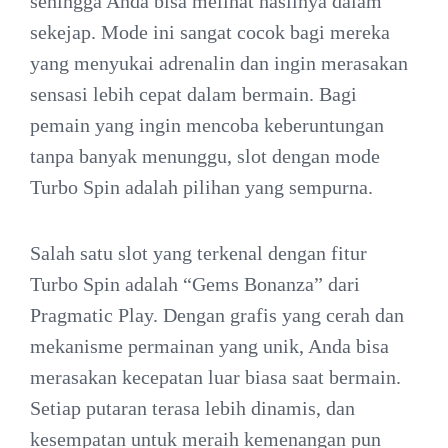
sehingga Anda bisa melihat hasilnya dalam
sekejap. Mode ini sangat cocok bagi mereka
yang menyukai adrenalin dan ingin merasakan
sensasi lebih cepat dalam bermain. Bagi
pemain yang ingin mencoba keberuntungan
tanpa banyak menunggu, slot dengan mode
Turbo Spin adalah pilihan yang sempurna.
Salah satu slot yang terkenal dengan fitur
Turbo Spin adalah “Gems Bonanza” dari
Pragmatic Play. Dengan grafis yang cerah dan
mekanisme permainan yang unik, Anda bisa
merasakan kecepatan luar biasa saat bermain.
Setiap putaran terasa lebih dinamis, dan
kesempatan untuk meraih kemenangan pun