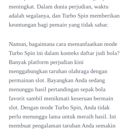
meningkat. Dalam dunia perjudian, waktu
adalah segalanya, dan Turbo Spin memberikan
keuntungan bagi pemain yang tidak sabar.
Namun, bagaimana cara memanfaatkan mode
Turbo Spin ini dalam konteks daftar judi bola?
Banyak platform perjudian kini
menggabungkan taruhan olahraga dengan
permainan slot. Bayangkan Anda sedang
menunggu hasil pertandingan sepak bola
favorit sambil menikmati keseruan bermain
slot. Dengan mode Turbo Spin, Anda tidak
perlu menunggu lama untuk meraih hasil. Ini
membuat pengalaman taruhan Anda semakin