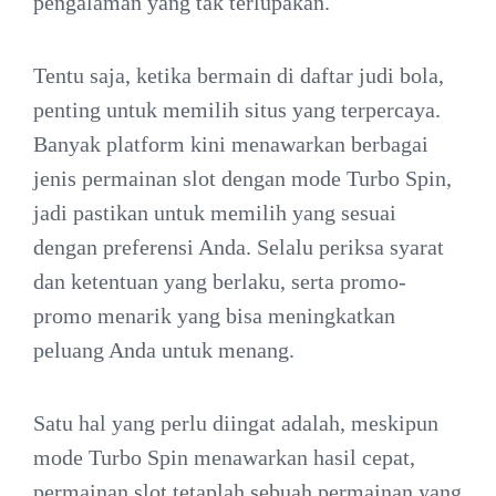
pengalaman yang tak terlupakan.
Tentu saja, ketika bermain di daftar judi bola,
penting untuk memilih situs yang terpercaya.
Banyak platform kini menawarkan berbagai
jenis permainan slot dengan mode Turbo Spin,
jadi pastikan untuk memilih yang sesuai
dengan preferensi Anda. Selalu periksa syarat
dan ketentuan yang berlaku, serta promo-
promo menarik yang bisa meningkatkan
peluang Anda untuk menang.
Satu hal yang perlu diingat adalah, meskipun
mode Turbo Spin menawarkan hasil cepat,
permainan slot tetaplah sebuah permainan yang