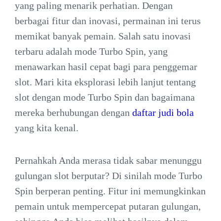
yang paling menarik perhatian. Dengan
berbagai fitur dan inovasi, permainan ini terus
memikat banyak pemain. Salah satu inovasi
terbaru adalah mode Turbo Spin, yang
menawarkan hasil cepat bagi para penggemar
slot. Mari kita eksplorasi lebih lanjut tentang
slot dengan mode Turbo Spin dan bagaimana
mereka berhubungan dengan
daftar judi bola
yang kita kenal.
Pernahkah Anda merasa tidak sabar menunggu
gulungan slot berputar? Di sinilah mode Turbo
Spin berperan penting. Fitur ini memungkinkan
pemain untuk mempercepat putaran gulungan,