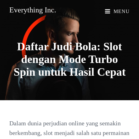
Everything Inc.
MENU
Daftar Judi Bola: Slot
dengan Mode Turbo
Spin untuk Hasil
Cepat
Dalam dunia perjudian online yang semakin
berkembang, slot menjadi salah satu permainan