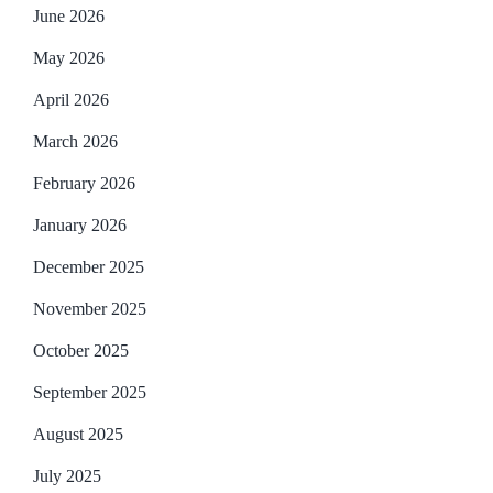
June 2026
May 2026
April 2026
March 2026
February 2026
January 2026
December 2025
November 2025
October 2025
September 2025
August 2025
July 2025