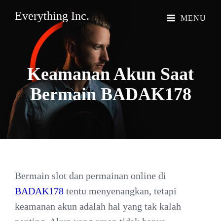
Everything Inc.
MENU
Keamanan Akun Saat
Bermain
BADAK178
Bermain slot dan permainan online di
BADAK178
tentu menyenangkan, tetapi
keamanan akun adalah hal yang tak kalah