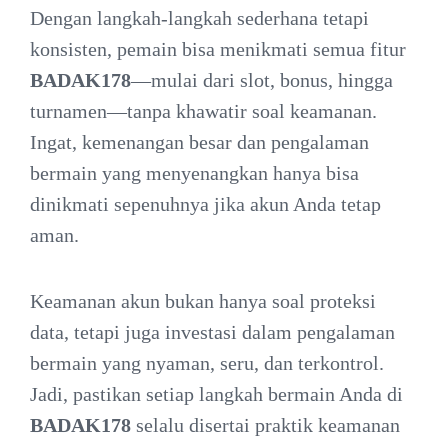
Dengan langkah-langkah sederhana tetapi
konsisten, pemain bisa menikmati semua fitur
BADAK178
—mulai dari slot, bonus, hingga
turnamen—tanpa khawatir soal keamanan.
Ingat, kemenangan besar dan pengalaman
bermain yang menyenangkan hanya bisa
dinikmati sepenuhnya jika akun Anda tetap
aman.
Keamanan akun bukan hanya soal proteksi
data, tetapi juga investasi dalam pengalaman
bermain yang nyaman, seru, dan terkontrol.
Jadi, pastikan setiap langkah bermain Anda di
BADAK178
selalu disertai praktik keamanan