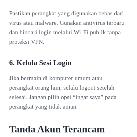
Pastikan perangkat yang digunakan bebas dari
virus atau malware. Gunakan antivirus terbaru
dan hindari login melalui Wi-Fi publik tanpa
proteksi VPN.
6. Kelola Sesi Login
Jika bermain di komputer umum atau
perangkat orang lain, selalu logout setelah
selesai. Jangan pilih opsi “ingat saya” pada
perangkat yang tidak aman.
Tanda Akun Terancam