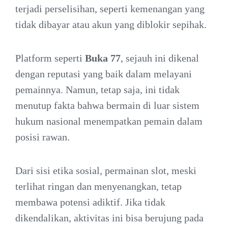
terjadi perselisihan, seperti kemenangan yang
tidak dibayar atau akun yang diblokir sepihak.
Platform seperti
Buka 77
, sejauh ini dikenal
dengan reputasi yang baik dalam melayani
pemainnya. Namun, tetap saja, ini tidak
menutup fakta bahwa bermain di luar sistem
hukum nasional menempatkan pemain dalam
posisi rawan.
Dari sisi etika sosial, permainan slot, meski
terlihat ringan dan menyenangkan, tetap
membawa potensi adiktif. Jika tidak
dikendalikan, aktivitas ini bisa berujung pada