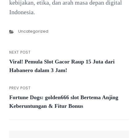
kebijakan, etika, dan arah masa depan digital
Indonesia.
Categories
Uncategorized
NEXT POST
Post
Next
Viral! Pemula Slot Gacor Raup 15 Juta dari
Post
navigation
Habanero dalam 3 Jam!
PREV POST
Previous
Fortune Dogs: golden666 slot Bertema Anjing
Post
Keberuntungan & Fitur Bonus