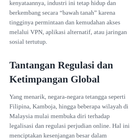
kenyataannya, industri ini tetap hidup dan
berkembang secara “bawah tanah” karena
tingginya permintaan dan kemudahan akses
melalui VPN, aplikasi alternatif, atau jaringan
sosial tertutup.
Tantangan Regulasi dan
Ketimpangan Global
Yang menarik, negara-negara tetangga seperti
Filipina, Kamboja, hingga beberapa wilayah di
Malaysia mulai membuka diri terhadap
legalisasi dan regulasi perjudian online. Hal ini
menciptakan kesenjangan besar dalam