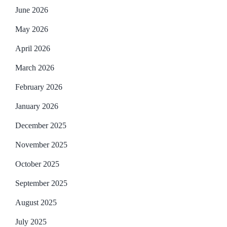
June 2026
May 2026
April 2026
March 2026
February 2026
January 2026
December 2025
November 2025
October 2025
September 2025
August 2025
July 2025