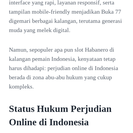
interface yang rapi, layanan responsif, serta
tampilan mobile-friendly menjadikan Buka 77
digemari berbagai kalangan, terutama generasi
muda yang melek digital.
Namun, sepopuler apa pun slot Habanero di
kalangan pemain Indonesia, kenyataan tetap
harus dihadapi: perjudian online di Indonesia
berada di zona abu-abu hukum yang cukup
kompleks.
Status Hukum Perjudian
Online di Indonesia