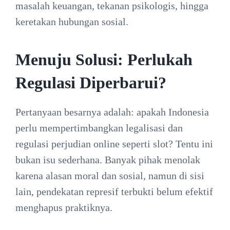
masalah keuangan, tekanan psikologis, hingga
keretakan hubungan sosial.
Menuju Solusi: Perlukah
Regulasi Diperbarui?
Pertanyaan besarnya adalah: apakah Indonesia
perlu mempertimbangkan legalisasi dan
regulasi perjudian online seperti slot? Tentu ini
bukan isu sederhana. Banyak pihak menolak
karena alasan moral dan sosial, namun di sisi
lain, pendekatan represif terbukti belum efektif
menghapus praktiknya.