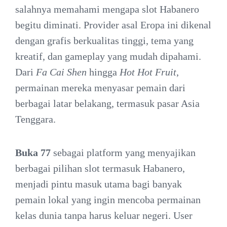
salahnya memahami mengapa slot Habanero
begitu diminati. Provider asal Eropa ini dikenal
dengan grafis berkualitas tinggi, tema yang
kreatif, dan gameplay yang mudah dipahami.
Dari
Fa Cai Shen
hingga
Hot Hot Fruit
,
permainan mereka menyasar pemain dari
berbagai latar belakang, termasuk pasar Asia
Tenggara.
Buka 77
sebagai platform yang menyajikan
berbagai pilihan slot termasuk Habanero,
menjadi pintu masuk utama bagi banyak
pemain lokal yang ingin mencoba permainan
kelas dunia tanpa harus keluar negeri. User