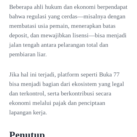
Beberapa ahli hukum dan ekonomi berpendapat
bahwa regulasi yang cerdas—misalnya dengan
membatasi usia pemain, menerapkan batas
deposit, dan mewajibkan lisensi—bisa menjadi
jalan tengah antara pelarangan total dan
pembiaran liar.
Jika hal ini terjadi, platform seperti Buka 77
bisa menjadi bagian dari ekosistem yang legal
dan terkontrol, serta berkontribusi secara
ekonomi melalui pajak dan penciptaan
lapangan kerja.
Penutup