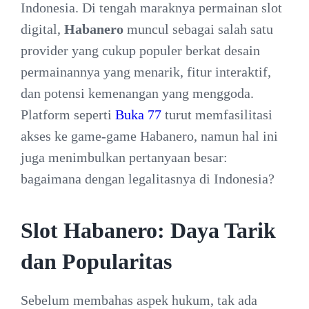
Indonesia. Di tengah maraknya permainan slot
digital,
Habanero
muncul sebagai salah satu
provider yang cukup populer berkat desain
permainannya yang menarik, fitur interaktif,
dan potensi kemenangan yang menggoda.
Platform seperti
Buka 77
turut memfasilitasi
akses ke game-game Habanero, namun hal ini
juga menimbulkan pertanyaan besar:
bagaimana dengan legalitasnya di Indonesia?
Slot Habanero: Daya Tarik
dan Popularitas
Sebelum membahas aspek hukum, tak ada