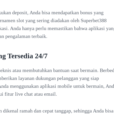
akukan deposit, Anda bisa mendapatkan bonus yang
urnamen slot yang sering diadakan oleh Superbet388
ikasi. Anda hanya perlu memastikan bahwa aplikasi yan
an pengalaman terbaik.
g Tersedia 24/7
teknis atau membutuhkan bantuan saat bermain. Berbe
mberikan layanan dukungan pelanggan yang siap
 Anda menggunakan aplikasi mobile untuk bermain, An
fitur live chat atau email.
in dikenal ramah dan cepat tanggap, sehingga Anda bisa