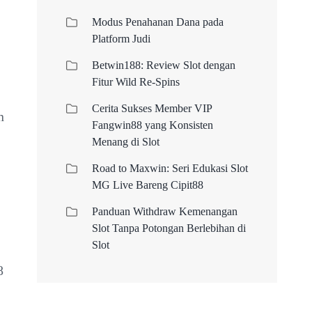
Modus Penahanan Dana pada
Platform Judi
Betwin188: Review Slot dengan
Fitur Wild Re-Spins
Cerita Sukses Member VIP
n
Fangwin88 yang Konsisten
Menang di Slot
Road to Maxwin: Seri Edukasi Slot
MG Live Bareng Cipit88
Panduan Withdraw Kemenangan
Slot Tanpa Potongan Berlebihan di
Slot
8