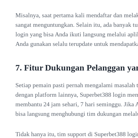
Misalnya, saat pertama kali mendaftar dan mel
sangat menguntungkan. Selain itu, ada banyak t
login yang bisa Anda ikuti langsung melalui apl
Anda gunakan selalu terupdate untuk mendapatk
7. Fitur Dukungan Pelanggan yan
Setiap pemain pasti pernah mengalami masalah 
dengan platform lainnya, Superbet388 login me
membantu 24 jam sehari, 7 hari seminggu. Jika
bisa langsung menghubungi tim dukungan melalui 
Tidak hanya itu, tim support di Superbet388 log