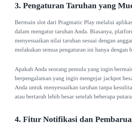
3. Pengaturan Taruhan yang Mu
Bermain slot dari Pragmatic Play melalui apli
dalam mengatur taruhan Anda. Biasanya, platfo
menyesuaikan nilai taruhan sesuai dengan angga
melakukan semua pengaturan ini hanya dengan be
Apakah Anda seorang pemula yang ingin bermain
berpengalaman yang ingin mengejar jackpot bes
Anda untuk menyesuaikan taruhan tanpa kesulita
atau bertaruh lebih besar setelah beberapa puta
4. Fitur Notifikasi dan Pembar