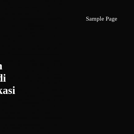
Sample Page
n
di
kasi