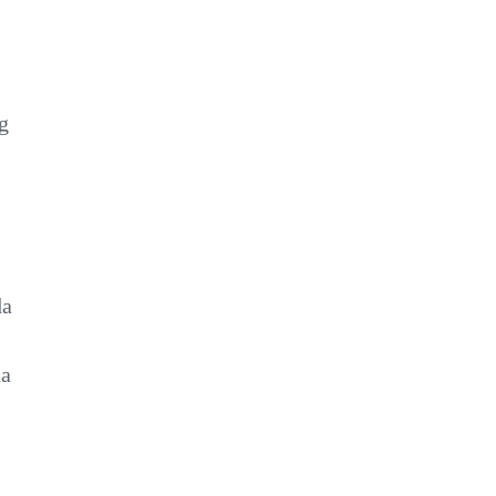
g
da
da