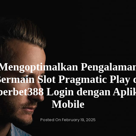
Mengoptimalkan Pengalama
ermain Slot Pragmatic Play 
erbet388 Login dengan Apli
Mobile
Posted On
February 19, 2025