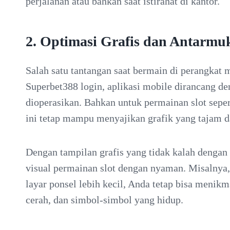
perjalanan atau bahkan saat istirahat di kantor.
2. Optimasi Grafis dan Antarmu
Salah satu tantangan saat bermain di perangkat 
Superbet388 login, aplikasi mobile dirancang d
dioperasikan. Bahkan untuk permainan slot seper
ini tetap mampu menyajikan grafik yang tajam d
Dengan tampilan grafis yang tidak kalah dengan v
visual permainan slot dengan nyaman. Misalny
layar ponsel lebih kecil, Anda tetap bisa meni
cerah, dan simbol-simbol yang hidup.