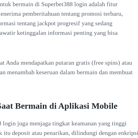
tuk bermain di Superbet388 login adalah fitur
menerima pemberitahuan tentang promosi terbaru,
ormasi tentang jackpot progresif yang sedang
awatir ketinggalan informasi penting yang bisa
at Anda mendapatkan putaran gratis (free spins) atau
 akan menambah keseruan dalam bermain dan membuat
at Bermain di Aplikasi Mobile
login juga menjaga tingkat keamanan yang tinggi
 itu deposit atau penarikan, dilindungi dengan enkrips