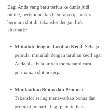
Bagi Anda yang baru terjun ke dunia judi
online, berikut adalah beberapa tips untuk
bermain slot di Tekanslot dengan link
alternatif:
Mulailah dengan Taruhan Kecil
: Sebagai
pemula, mulailah dengan taruhan kecil agar
Anda bisa belajar dan memahami cara
permainan slot bekerja.
Manfaatkan Bonus dan Promosi
:
Tekanslot sering menawarkan bonus dan
promosi menarik bagi pemain baru.