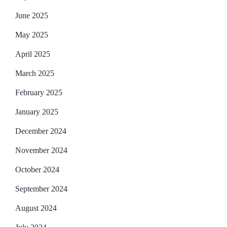
June 2025
May 2025
April 2025
March 2025
February 2025
January 2025
December 2024
November 2024
October 2024
September 2024
August 2024