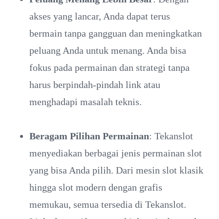
akses yang lancar, Anda dapat terus
bermain tanpa gangguan dan meningkatkan
peluang Anda untuk menang. Anda bisa
fokus pada permainan dan strategi tanpa
harus berpindah-pindah link atau
menghadapi masalah teknis.
Beragam Pilihan Permainan
: Tekanslot
menyediakan berbagai jenis permainan slot
yang bisa Anda pilih. Dari mesin slot klasik
hingga slot modern dengan grafis
memukau, semua tersedia di Tekanslot.