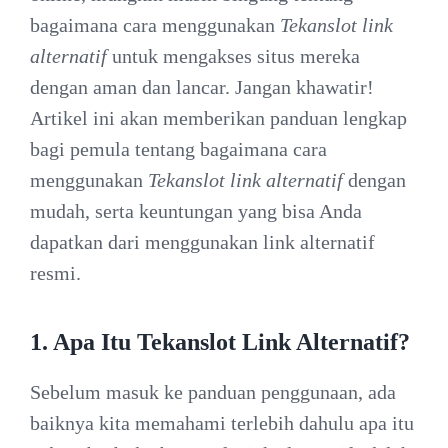
bagaimana cara menggunakan
Tekanslot link
alternatif
untuk mengakses situs mereka
dengan aman dan lancar. Jangan khawatir!
Artikel ini akan memberikan panduan lengkap
bagi pemula tentang bagaimana cara
menggunakan
Tekanslot link alternatif
dengan
mudah, serta keuntungan yang bisa Anda
dapatkan dari menggunakan link alternatif
resmi.
1.
Apa Itu Tekanslot Link Alternatif?
Sebelum masuk ke panduan penggunaan, ada
baiknya kita memahami terlebih dahulu apa itu