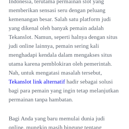
Indonesia, terutama permainan slot yang
memberikan sensasi seru dengan peluang
kemenangan besar. Salah satu platform judi
yang dikenal oleh banyak pemain adalah
Tekanslot. Namun, seperti halnya dengan situs
judi online lainnya, pemain sering kali
menghadapi kendala dalam mengakses situs
utama karena pemblokiran oleh pemerintah.
Nah, untuk mengatasi masalah tersebut,
Tekanslot link alternatif
hadir sebagai solusi
bagi para pemain yang ingin tetap melanjutkan
permainan tanpa hambatan.
Bagi Anda yang baru memulai dunia judi
online, mungkin masih bingung tentang