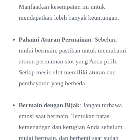
Manfaatkan kesempatan ini untuk
mendapatkan lebih banyak keuntungan.
Pahami Aturan Permainan
: Sebelum
mulai bermain, pastikan untuk memahami
aturan permainan slot yang Anda pilih.
Setiap mesin slot memiliki aturan dan
pembayaran yang berbeda.
Bermain dengan Bijak
: Jangan terbawa
emosi saat bermain. Tentukan batas
kemenangan dan kerugian Anda sebelum
mulai bermain, dan berhenti saat sudah