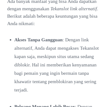
Ada banyak manfaat yang bisa Anda dapatkan
dengan menggunakan
Tekanslot link alternatif
.
Berikut adalah beberapa keuntungan yang bisa
Anda nikmati:
Akses Tanpa Gangguan
: Dengan link
alternatif, Anda dapat mengakses Tekanslot
kapan saja, meskipun situs utama sedang
diblokir. Hal ini memberikan kenyamanan
bagi pemain yang ingin bermain tanpa
khawatir tentang pemblokiran yang sering
terjadi.
Peluang Menang Lebih Besar
: Dengan