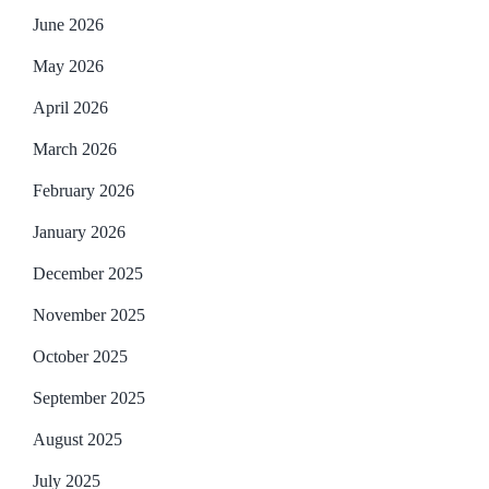
June 2026
May 2026
April 2026
March 2026
February 2026
January 2026
December 2025
November 2025
October 2025
September 2025
August 2025
July 2025