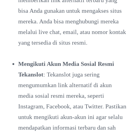
bisa Anda gunakan untuk mengakses situs
mereka. Anda bisa menghubungi mereka
melalui live chat, email, atau nomor kontak
yang tersedia di situs resmi.
Mengikuti Akun Media Sosial Resmi
Tekanslot
: Tekanslot juga sering
mengumumkan link alternatif di akun
media sosial resmi mereka, seperti
Instagram, Facebook, atau Twitter. Pastikan
untuk mengikuti akun-akun ini agar selalu
mendapatkan informasi terbaru dan sah