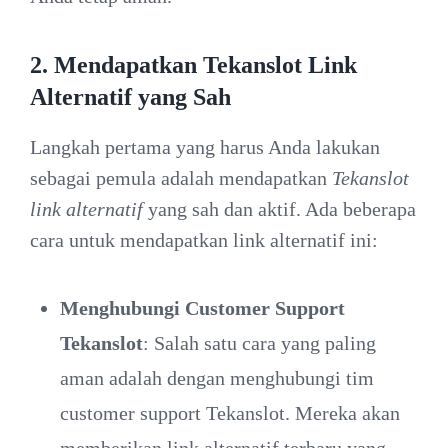
2.
Mendapatkan Tekanslot Link
Alternatif yang Sah
Langkah pertama yang harus Anda lakukan
sebagai pemula adalah mendapatkan
Tekanslot
link alternatif
yang sah dan aktif. Ada beberapa
cara untuk mendapatkan link alternatif ini:
Menghubungi Customer Support
Tekanslot
: Salah satu cara yang paling
aman adalah dengan menghubungi tim
customer support Tekanslot. Mereka akan
memberikan link alternatif terbaru yang