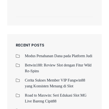
RECENT POSTS
Modus Penahanan Dana pada Platform Judi
Betwin188: Review Slot dengan Fitur Wild
Re-Spins
Cerita Sukses Member VIP Fangwin88
yang Konsisten Menang di Slot
Road to Maxwin: Seri Edukasi Slot MG
Live Bareng Cipit88