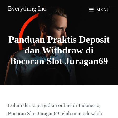
Everything Inc.
MENU
Panduan Praktis Deposit
dan Withdraw di
Bocoran Slot
Juragan69
Dalam dunia perjudian online di Indonesia,
Bocoran Slot Juragan69 telah menjadi salah