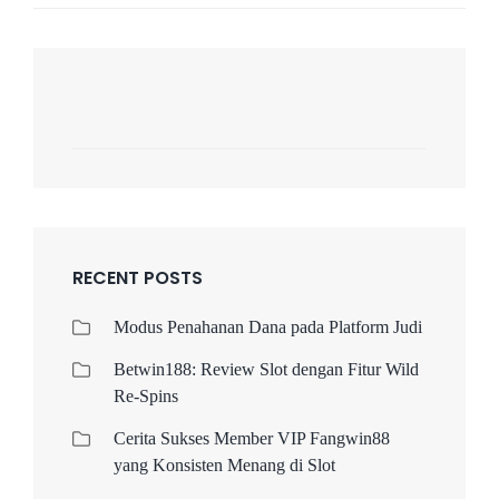
RECENT POSTS
Modus Penahanan Dana pada Platform Judi
Betwin188: Review Slot dengan Fitur Wild
Re-Spins
Cerita Sukses Member VIP Fangwin88
yang Konsisten Menang di Slot