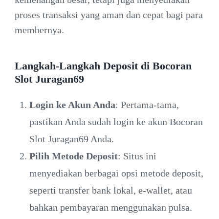
proses transaksi yang aman dan cepat bagi para
membernya.
Langkah-Langkah Deposit di Bocoran
Slot Juragan69
Login ke Akun Anda
: Pertama-tama,
pastikan Anda sudah login ke akun Bocoran
Slot Juragan69 Anda.
Pilih Metode Deposit
: Situs ini
menyediakan berbagai opsi metode deposit,
seperti transfer bank lokal, e-wallet, atau
bahkan pembayaran menggunakan pulsa.