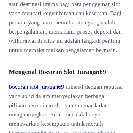
satu destinasi utama bagi para penggemar slot
yang mencari kegembiraan dan keseruan. Bagi
pemain yang baru memulai atau yang sudah
berpengalaman, memahami proses deposit dan
withdrawal di situs ini adalah langkah penting
untuk memaksimalkan pengalaman bermain.
Mengenal Bocoran Slot Juragan69
bocoran slot juragan69
dikenal dengan reputasi
yang solid dalam menyediakan berbagai
pilihan permainan slot yang menarik dan
menguntungkan. Situs ini tidak hanya
menawarkan kesempatan untuk meraih
kemenangan besar, tetapi juga menyediakan