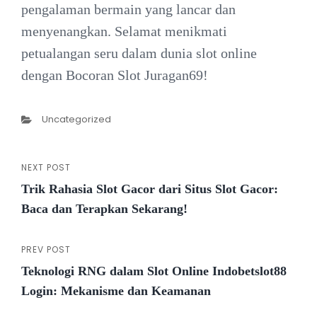
pengalaman bermain yang lancar dan
menyenangkan. Selamat menikmati
petualangan seru dalam dunia slot online
dengan Bocoran Slot Juragan69!
Categories
Uncategorized
NEXT POST
Post
Next
Trik Rahasia Slot Gacor dari Situs Slot Gacor:
Post
navigation
Baca dan Terapkan Sekarang!
PREV POST
Previous
Teknologi RNG dalam Slot Online Indobetslot88
Post
Login: Mekanisme dan Keamanan