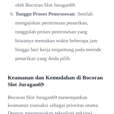
oleh Bocoran Slot Juragan69.
Tunggu Proses Pemrosesan
: Setelah
mengajukan permintaan penarikan,
tunggulah proses pemrosesan yang
biasanya memakan waktu beberapa jam
hingga hari kerja tergantung pada metode
penarikan yang Anda pilih.
Keamanan dan Kemudahan di Bocoran
Slot Juragan69
Bocoran Slot Juragan69 menempatkan
keamanan transaksi sebagai prioritas utama.
Dengan menggunakan teknologi enkripsi