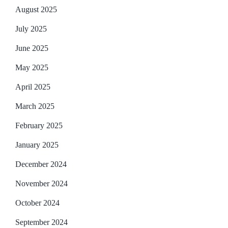
August 2025
July 2025
June 2025
May 2025
April 2025
March 2025
February 2025
January 2025
December 2024
November 2024
October 2024
September 2024