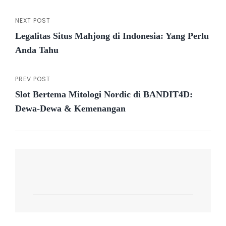
NEXT POST
Post
Next
Legalitas Situs Mahjong di Indonesia: Yang Perlu
Post
navigation
Anda Tahu
PREV POST
Previous
Slot Bertema Mitologi Nordic di BANDIT4D:
Post
Dewa‑Dewa & Kemenangan