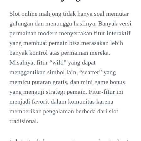
Slot online mahjong tidak hanya soal memutar
gulungan dan menunggu hasilnya. Banyak versi
permainan modern menyertakan fitur interaktif
yang membuat pemain bisa merasakan lebih
banyak kontrol atas permainan mereka.
Misalnya, fitur “wild” yang dapat
menggantikan simbol lain, “scatter” yang
memicu putaran gratis, dan mini game bonus
yang menguji strategi pemain. Fitur-fitur ini
menjadi favorit dalam komunitas karena
memberikan pengalaman berbeda dari slot
tradisional.