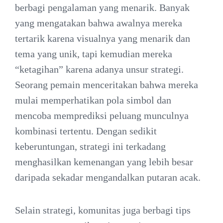
berbagi pengalaman yang menarik. Banyak
yang mengatakan bahwa awalnya mereka
tertarik karena visualnya yang menarik dan
tema yang unik, tapi kemudian mereka
“ketagihan” karena adanya unsur strategi.
Seorang pemain menceritakan bahwa mereka
mulai memperhatikan pola simbol dan
mencoba memprediksi peluang munculnya
kombinasi tertentu. Dengan sedikit
keberuntungan, strategi ini terkadang
menghasilkan kemenangan yang lebih besar
daripada sekadar mengandalkan putaran acak.
Selain strategi, komunitas juga berbagi tips