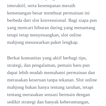
interaktif, serta kesempatan meraih
kemenangan besar membuat permainan ini
berbeda dari slot konvensional. Bagi siapa pun
yang mencari hiburan daring yang menantang
tetapi tetap menyenangkan, slot online
mahjong menawarkan paket lengkap.
Berkat komunitas yang aktif berbagi tips,
strategi, dan pengalaman, pemain baru pun
dapat lebih mudah memahami permainan dan
merasakan keseruan tanpa tekanan. Slot online
mahjong bukan hanya tentang taruhan, tetapi
tentang merasakan sensasi bermain dengan
sedikit strategi dan banyak keberuntungan,