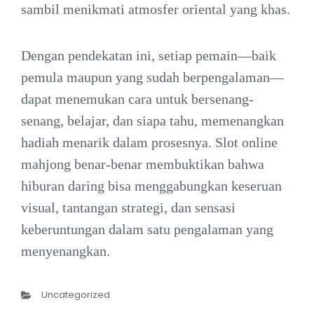
sambil menikmati atmosfer oriental yang khas.
Dengan pendekatan ini, setiap pemain—baik
pemula maupun yang sudah berpengalaman—
dapat menemukan cara untuk bersenang-
senang, belajar, dan siapa tahu, memenangkan
hadiah menarik dalam prosesnya. Slot online
mahjong benar-benar membuktikan bahwa
hiburan daring bisa menggabungkan keseruan
visual, tantangan strategi, dan sensasi
keberuntungan dalam satu pengalaman yang
menyenangkan.
Categories
Uncategorized