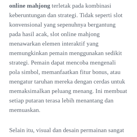
online mahjong
terletak pada kombinasi
keberuntungan dan strategi. Tidak seperti slot
konvensional yang sepenuhnya bergantung
pada hasil acak, slot online mahjong
menawarkan elemen interaktif yang
memungkinkan pemain menggunakan sedikit
strategi. Pemain dapat mencoba mengenali
pola simbol, memanfaatkan fitur bonus, atau
mengatur taruhan mereka dengan cerdas untuk
memaksimalkan peluang menang. Ini membuat
setiap putaran terasa lebih menantang dan
memuaskan.
Selain itu, visual dan desain permainan sangat