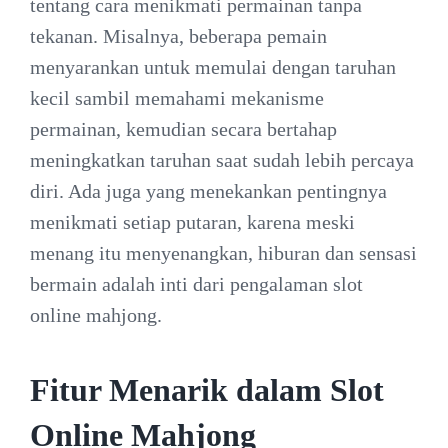
tentang cara menikmati permainan tanpa
tekanan. Misalnya, beberapa pemain
menyarankan untuk memulai dengan taruhan
kecil sambil memahami mekanisme
permainan, kemudian secara bertahap
meningkatkan taruhan saat sudah lebih percaya
diri. Ada juga yang menekankan pentingnya
menikmati setiap putaran, karena meski
menang itu menyenangkan, hiburan dan sensasi
bermain adalah inti dari pengalaman slot
online mahjong.
Fitur Menarik dalam Slot
Online Mahjong