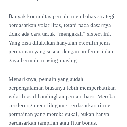
Banyak komunitas pemain membahas strategi
berdasarkan volatilitas, tetapi pada dasarnya
tidak ada cara untuk “mengakali” sistem ini.
Yang bisa dilakukan hanyalah memilih jenis
permainan yang sesuai dengan preferensi dan
gaya bermain masing-masing.
Menariknya, pemain yang sudah
berpengalaman biasanya lebih memperhatikan
volatilitas dibandingkan pemain baru. Mereka
cenderung memilih game berdasarkan ritme
permainan yang mereka sukai, bukan hanya
berdasarkan tampilan atau fitur bonus.