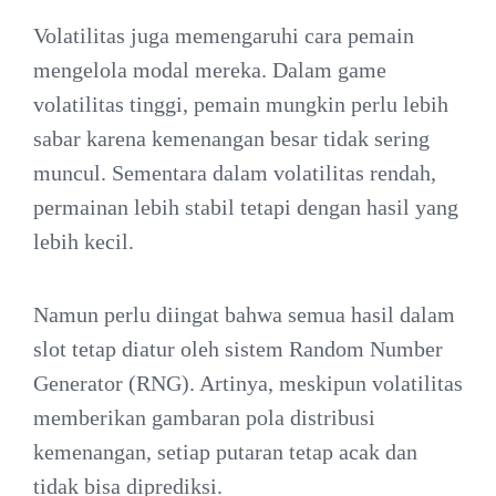
Volatilitas juga memengaruhi cara pemain
mengelola modal mereka. Dalam game
volatilitas tinggi, pemain mungkin perlu lebih
sabar karena kemenangan besar tidak sering
muncul. Sementara dalam volatilitas rendah,
permainan lebih stabil tetapi dengan hasil yang
lebih kecil.
Namun perlu diingat bahwa semua hasil dalam
slot tetap diatur oleh sistem Random Number
Generator (RNG). Artinya, meskipun volatilitas
memberikan gambaran pola distribusi
kemenangan, setiap putaran tetap acak dan
tidak bisa diprediksi.