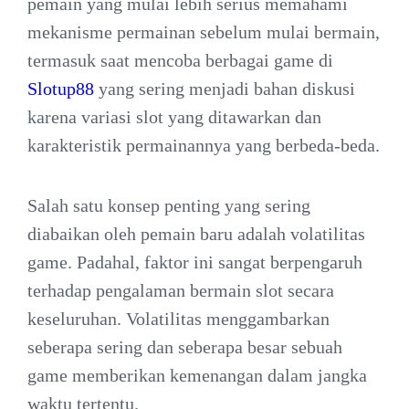
pemain yang mulai lebih serius memahami
mekanisme permainan sebelum mulai bermain,
termasuk saat mencoba berbagai game di
Slotup88
yang sering menjadi bahan diskusi
karena variasi slot yang ditawarkan dan
karakteristik permainannya yang berbeda-beda.
Salah satu konsep penting yang sering
diabaikan oleh pemain baru adalah volatilitas
game. Padahal, faktor ini sangat berpengaruh
terhadap pengalaman bermain slot secara
keseluruhan. Volatilitas menggambarkan
seberapa sering dan seberapa besar sebuah
game memberikan kemenangan dalam jangka
waktu tertentu.