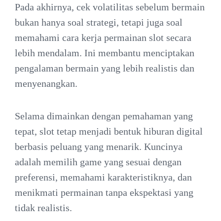
Pada akhirnya, cek volatilitas sebelum bermain
bukan hanya soal strategi, tetapi juga soal
memahami cara kerja permainan slot secara
lebih mendalam. Ini membantu menciptakan
pengalaman bermain yang lebih realistis dan
menyenangkan.
Selama dimainkan dengan pemahaman yang
tepat, slot tetap menjadi bentuk hiburan digital
berbasis peluang yang menarik. Kuncinya
adalah memilih game yang sesuai dengan
preferensi, memahami karakteristiknya, dan
menikmati permainan tanpa ekspektasi yang
tidak realistis.