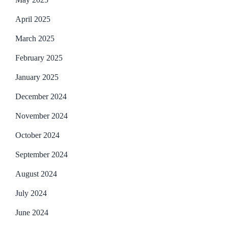
April 2025
March 2025
February 2025
January 2025
December 2024
November 2024
October 2024
September 2024
August 2024
July 2024
June 2024