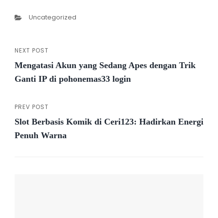
Categories
Uncategorized
NEXT POST
Post
Next
Mengatasi Akun yang Sedang Apes dengan Trik
Post
navigation
Ganti IP di pohonemas33 login
PREV POST
Previous
Slot Berbasis Komik di Ceri123: Hadirkan Energi
Post
Penuh Warna