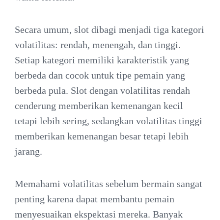
Secara umum, slot dibagi menjadi tiga kategori
volatilitas: rendah, menengah, dan tinggi.
Setiap kategori memiliki karakteristik yang
berbeda dan cocok untuk tipe pemain yang
berbeda pula. Slot dengan volatilitas rendah
cenderung memberikan kemenangan kecil
tetapi lebih sering, sedangkan volatilitas tinggi
memberikan kemenangan besar tetapi lebih
jarang.
Memahami volatilitas sebelum bermain sangat
penting karena dapat membantu pemain
menyesuaikan ekspektasi mereka. Banyak