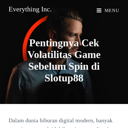
Everything Inc.
MENU
Pentingnya Cek
Volatilitas Game
Sebelum Spin di
Slotup88
Dalam dunia hiburan digital modern, banyak