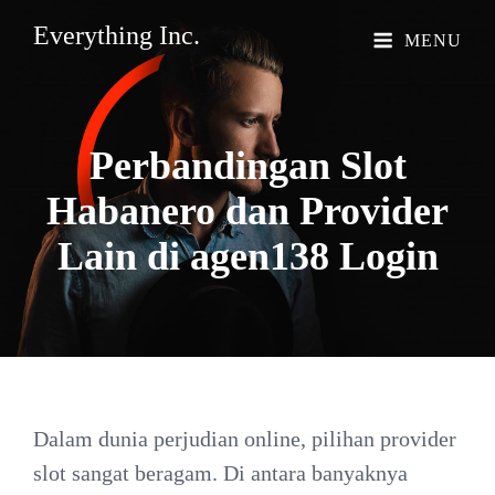
Everything Inc.
MENU
Perbandingan Slot
Habanero dan Provider
Lain di agen138
Login
Dalam dunia perjudian online, pilihan provider
slot sangat beragam.
Di antara banyaknya