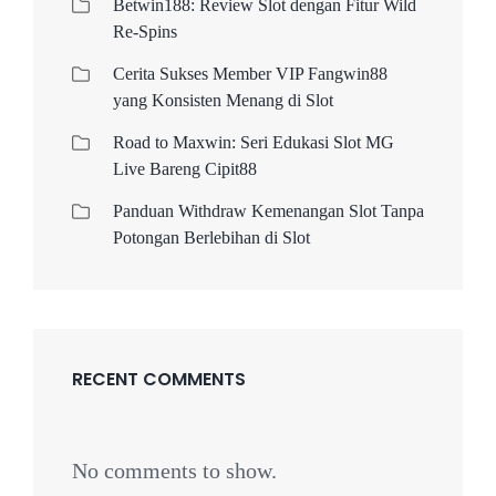
Betwin188: Review Slot dengan Fitur Wild
Re-Spins
Cerita Sukses Member VIP Fangwin88
yang Konsisten Menang di Slot
Road to Maxwin: Seri Edukasi Slot MG
Live Bareng Cipit88
Panduan Withdraw Kemenangan Slot Tanpa
Potongan Berlebihan di Slot
RECENT COMMENTS
No comments to show.