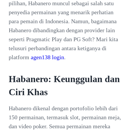
pilihan, Habanero muncul sebagai salah satu
penyedia permainan yang menarik perhatian
para pemain di Indonesia.
Namun, bagaimana
Habanero dibandingkan dengan provider lain
seperti Pragmatic Play dan PG Soft?
Mari kita
telusuri perbandingan antara ketiganya di
platform
agen138 login
.
Habanero: Keunggulan dan
Ciri Khas
Habanero dikenal dengan portofolio lebih dari
150 permainan, termasuk slot, permainan meja,
dan video poker.
Semua permainan mereka