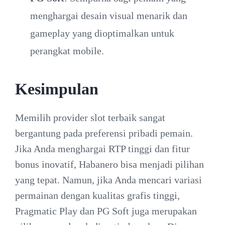
menghargai desain visual menarik dan
gameplay yang dioptimalkan untuk
perangkat mobile.
Kesimpulan
Memilih provider slot terbaik sangat
bergantung pada preferensi pribadi pemain.
Jika Anda menghargai RTP tinggi dan fitur
bonus inovatif, Habanero bisa menjadi pilihan
yang tepat.
Namun, jika Anda mencari variasi
permainan dengan kualitas grafis tinggi,
Pragmatic Play dan PG Soft juga merupakan