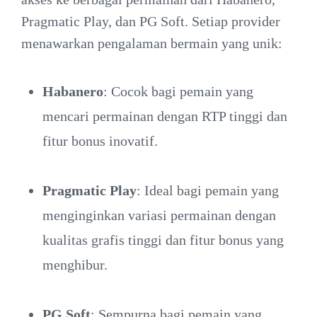
Pragmatic Play, dan PG Soft.
Setiap provider
menawarkan pengalaman bermain yang unik:
Habanero
:
Cocok bagi pemain yang
mencari permainan dengan RTP tinggi dan
fitur bonus inovatif.
Pragmatic Play
:
Ideal bagi pemain yang
menginginkan variasi permainan dengan
kualitas grafis tinggi dan fitur bonus yang
menghibur.
PG Soft
:
Sempurna bagi pemain yang