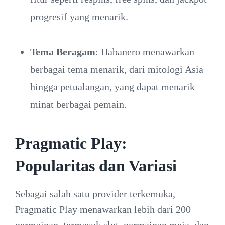
progresif yang menarik.
Tema Beragam
: Habanero menawarkan
berbagai tema menarik, dari mitologi Asia
hingga petualangan, yang dapat menarik
minat berbagai pemain.​
Pragmatic Play:
Popularitas dan Variasi
Sebagai salah satu provider terkemuka,
Pragmatic Play menawarkan lebih dari 200