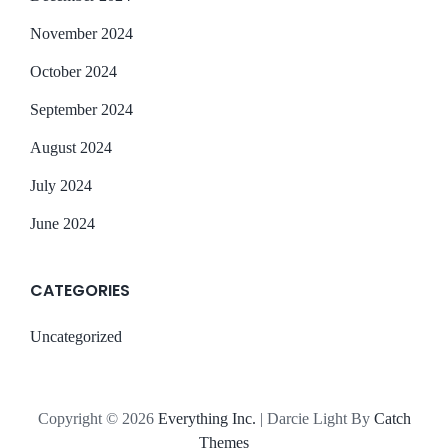
November 2024
October 2024
September 2024
August 2024
July 2024
June 2024
CATEGORIES
Uncategorized
Copyright © 2026
Everything Inc.
|
Darcie Light By
Catch
Themes