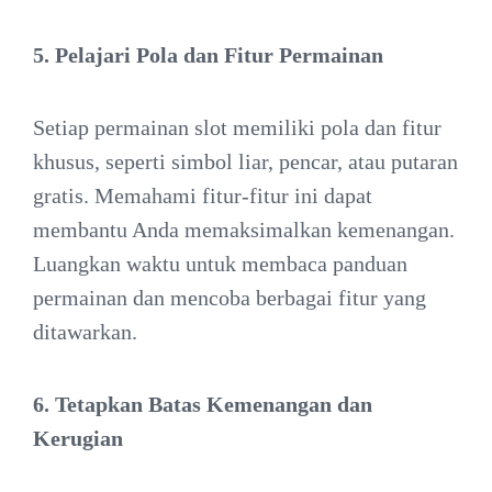
5. Pelajari Pola dan Fitur Permainan
Setiap permainan slot memiliki pola dan fitur
khusus, seperti simbol liar, pencar, atau putaran
gratis. Memahami fitur-fitur ini dapat
membantu Anda memaksimalkan kemenangan.
Luangkan waktu untuk membaca panduan
permainan dan mencoba berbagai fitur yang
ditawarkan.
6. Tetapkan Batas Kemenangan dan
Kerugian