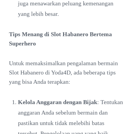
juga menawarkan peluang kemenangan
yang lebih besar.
Tips Menang di Slot Habanero Bertema
Superhero
Untuk memaksimalkan pengalaman bermain
Slot Habanero di Yoda4D, ada beberapa tips
yang bisa Anda terapkan:
Kelola Anggaran dengan Bijak
: Tentukan
anggaran Anda sebelum bermain dan
pastikan untuk tidak melebihi batas
tersebut. Pengelolaan uang yang baik