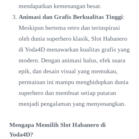
mendapatkan kemenangan besar.
Animasi dan Grafis Berkualitas Tinggi
:
Meskipun bertema retro dan terinspirasi
oleh dunia superhero klasik, Slot Habanero
di Yoda4D menawarkan kualitas grafis yang
modern. Dengan animasi halus, efek suara
epik, dan desain visual yang memukau,
permainan ini mampu menghidupkan dunia
superhero dan membuat setiap putaran
menjadi pengalaman yang menyenangkan.
Mengapa Memilih Slot Habanero di
Yoda4D?