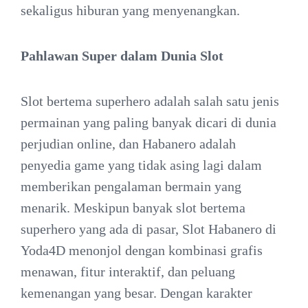
sekaligus hiburan yang menyenangkan.
Pahlawan Super dalam Dunia Slot
Slot bertema superhero adalah salah satu jenis
permainan yang paling banyak dicari di dunia
perjudian online, dan Habanero adalah
penyedia game yang tidak asing lagi dalam
memberikan pengalaman bermain yang
menarik. Meskipun banyak slot bertema
superhero yang ada di pasar, Slot Habanero di
Yoda4D menonjol dengan kombinasi grafis
menawan, fitur interaktif, dan peluang
kemenangan yang besar. Dengan karakter