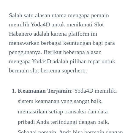
Salah satu alasan utama mengapa pemain
memilih Yoda4D untuk menikmati Slot
Habanero adalah karena platform ini
menawarkan berbagai keuntungan bagi para
penggunanya. Berikut beberapa alasan
mengapa Yoda4D adalah pilihan tepat untuk
bermain slot bertema superhero:
Keamanan Terjamin
: Yoda4D memiliki
sistem keamanan yang sangat baik,
memastikan setiap transaksi dan data
pribadi Anda terlindungi dengan baik.
Sebagai pemain, Anda bisa bermain dengan