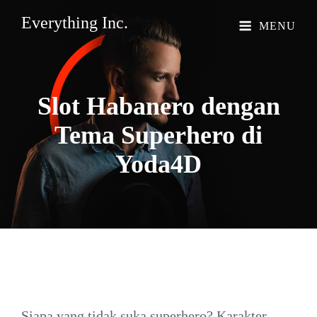
Everything Inc.
MENU
Slot Habanero dengan
Tema Superhero di
Yoda4D
Siapa yang tidak suka superhero? Karakter-