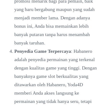
promosi menarik bagi para pemain, baik
yang baru bergabung maupun yang sudah
menjadi member lama. Dengan adanya
bonus ini, Anda bisa memainkan lebih
banyak putaran tanpa harus menambah
banyak taruhan.
Penyedia Game Terpercaya
: Habanero
adalah penyedia permainan yang terkenal
dengan kualitas game yang tinggi. Dengan
banyaknya game slot berkualitas yang
ditawarkan oleh Habanero, Yoda4D
memberi Anda akses langsung ke
permainan yang tidak hanya seru, tetapi