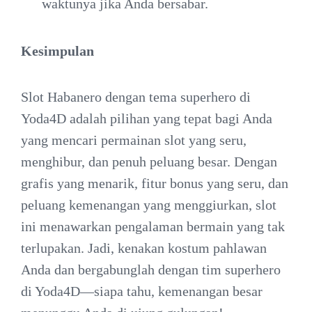
waktunya jika Anda bersabar.
Kesimpulan
Slot Habanero dengan tema superhero di
Yoda4D adalah pilihan yang tepat bagi Anda
yang mencari permainan slot yang seru,
menghibur, dan penuh peluang besar. Dengan
grafis yang menarik, fitur bonus yang seru, dan
peluang kemenangan yang menggiurkan, slot
ini menawarkan pengalaman bermain yang tak
terlupakan. Jadi, kenakan kostum pahlawan
Anda dan bergabunglah dengan tim superhero
di Yoda4D—siapa tahu, kemenangan besar