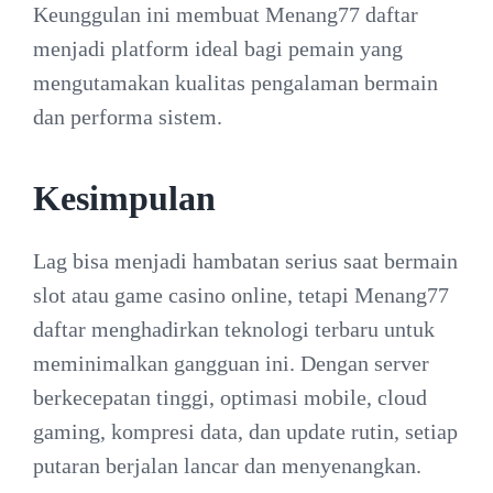
Keunggulan ini membuat Menang77 daftar
menjadi platform ideal bagi pemain yang
mengutamakan kualitas pengalaman bermain
dan performa sistem.
Kesimpulan
Lag bisa menjadi hambatan serius saat bermain
slot atau game casino online, tetapi Menang77
daftar menghadirkan teknologi terbaru untuk
meminimalkan gangguan ini. Dengan server
berkecepatan tinggi, optimasi mobile, cloud
gaming, kompresi data, dan update rutin, setiap
putaran berjalan lancar dan menyenangkan.