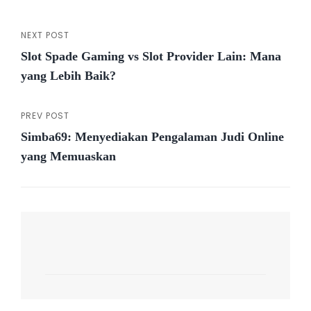
NEXT POST
Post
Next
Slot Spade Gaming vs Slot Provider Lain: Mana
Post
navigation
yang Lebih Baik?
PREV POST
Previous
Simba69: Menyediakan Pengalaman Judi Online
Post
yang Memuaskan