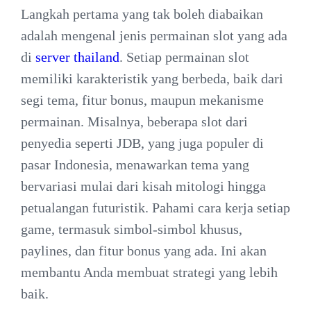
Langkah pertama yang tak boleh diabaikan
adalah mengenal jenis permainan slot yang ada
di
server thailand
. Setiap permainan slot
memiliki karakteristik yang berbeda, baik dari
segi tema, fitur bonus, maupun mekanisme
permainan. Misalnya, beberapa slot dari
penyedia seperti JDB, yang juga populer di
pasar Indonesia, menawarkan tema yang
bervariasi mulai dari kisah mitologi hingga
petualangan futuristik. Pahami cara kerja setiap
game, termasuk simbol-simbol khusus,
paylines, dan fitur bonus yang ada. Ini akan
membantu Anda membuat strategi yang lebih
baik.