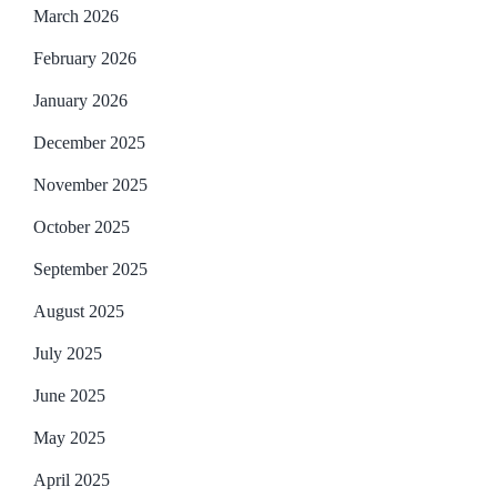
March 2026
February 2026
January 2026
December 2025
November 2025
October 2025
September 2025
August 2025
July 2025
June 2025
May 2025
April 2025