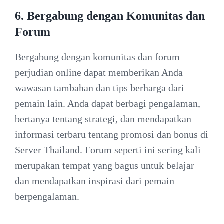
6.
Bergabung dengan Komunitas dan
Forum
Bergabung dengan komunitas dan forum
perjudian online dapat memberikan Anda
wawasan tambahan dan tips berharga dari
pemain lain. Anda dapat berbagi pengalaman,
bertanya tentang strategi, dan mendapatkan
informasi terbaru tentang promosi dan bonus di
Server Thailand. Forum seperti ini sering kali
merupakan tempat yang bagus untuk belajar
dan mendapatkan inspirasi dari pemain
berpengalaman.