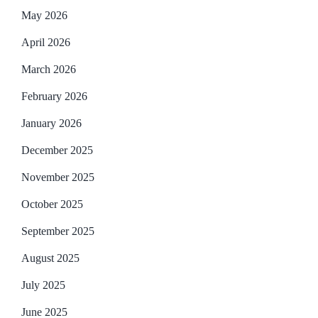
May 2026
April 2026
March 2026
February 2026
January 2026
December 2025
November 2025
October 2025
September 2025
August 2025
July 2025
June 2025