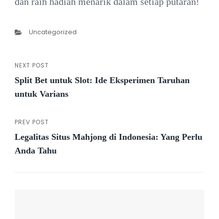
dan raih hadiah menarik dalam setiap putaran!
Categories
Uncategorized
NEXT POST
Post
Next
Split Bet untuk Slot: Ide Eksperimen Taruhan
Post
navigation
untuk Varians
PREV POST
Previous
Legalitas Situs Mahjong di Indonesia: Yang Perlu
Post
Anda Tahu