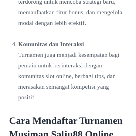
terdorong untuk mencoba strategi baru,
memanfaatkan fitur bonus, dan mengelola
modal dengan lebih efektif.
Komunitas dan Interaksi
Turnamen juga menjadi kesempatan bagi
pemain untuk berinteraksi dengan
komunitas slot online, berbagi tips, dan
merasakan semangat kompetisi yang
positif.
Cara Mendaftar Turnamen
Musiman Salju88 Online