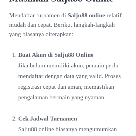
Mendaftar turnamen di
Salju88 online
relatif
mudah dan cepat. Berikut langkah-langkah
yang biasanya diterapkan:
Buat Akun di Salju88 Online
Jika belum memiliki akun, pemain perlu
mendaftar dengan data yang valid. Proses
registrasi cepat dan aman, memastikan
pengalaman bermain yang nyaman.
Cek Jadwal Turnamen
Salju88 online biasanya mengumumkan