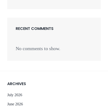
RECENT COMMENTS
No comments to show.
ARCHIVES
July 2026
June 2026